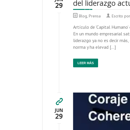
del liderazgo act
29
Blog
,
Prensa
Escrito po
Artículo de ‘Capital Humano’ 
En un mundo empresarial satu
liderazgo ya no es decir más,
norma y ha elevad […]
LEER MÁS
JUN
29