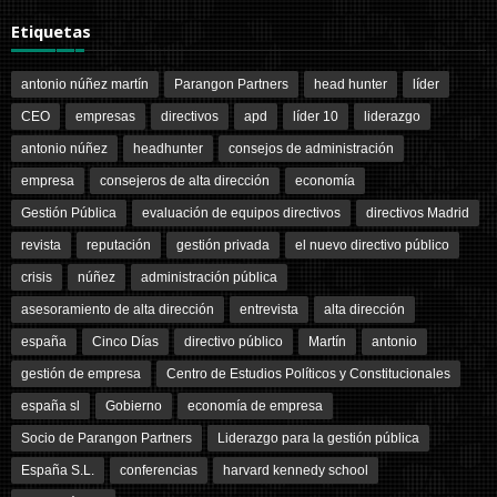
Etiquetas
antonio núñez martín
Parangon Partners
head hunter
líder
CEO
empresas
directivos
apd
líder 10
liderazgo
antonio núñez
headhunter
consejos de administración
empresa
consejeros de alta dirección
economía
Gestión Pública
evaluación de equipos directivos
directivos Madrid
revista
reputación
gestión privada
el nuevo directivo público
crisis
núñez
administración pública
asesoramiento de alta dirección
entrevista
alta dirección
españa
Cinco Días
directivo público
Martín
antonio
gestión de empresa
Centro de Estudios Políticos y Constitucionales
españa sl
Gobierno
economía de empresa
Socio de Parangon Partners
Liderazgo para la gestión pública
España S.L.
conferencias
harvard kennedy school