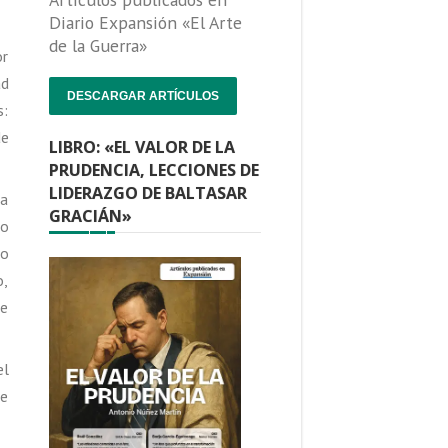
Diario Expansión «El Arte
de la Guerra»
or
ad
DESCARGAR ARTÍCULOS
s:
de
LIBRO: «EL VALOR DE LA
PRUDENCIA, LECCIONES DE
LIDERAZGO DE BALTASAR
ta
GRACIÁN»
do
do
o,
 e
el
ue