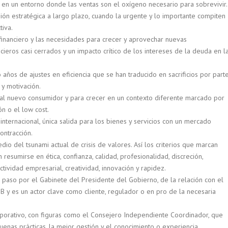
, en un entorno donde las ventas son el oxígeno necesario para sobrevivir.
visión estratégica a largo plazo, cuando la urgente y lo importante compiten
tiva.
financiero y las necesidades para crecer y aprovechar nuevas
ieros casi cerrados y un impacto crítico de los intereses de la deuda en l
 años de ajustes en eficiencia que se han traducido en sacrificios por part
 y motivación.
r al nuevo consumidor y para crecer en un contexto diferente marcado por
ón o el low cost.
internacional, única salida para los bienes y servicios con un mercado
ontracción.
dio del tsunami actual de crisis de valores. Así los criterios que marcan
esumirse en ética, confianza, calidad, profesionalidad, discreción,
tividad empresarial, creatividad, innovación y rapidez.
 paso por el Gabinete del Presidente del Gobierno, de la relación con el
 y es un actor clave como cliente, regulador o en pro de la necesaria
porativo, con figuras como el Consejero Independiente Coordinador, que
uenas prácticas, la mejor gestión y el conocimiento o experiencia