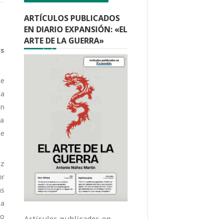
ARTÍCULOS PUBLICADOS
EN DIARIO EXPANSIÓN: «EL
ARTE DE LA GUERRA»
is
de
ha
en
ra
ue
az
or
as
 a
ño
Artículos publicados en