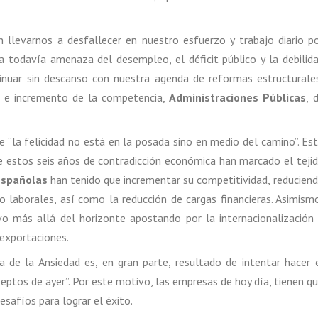
 llevarnos a desfallecer en nuestro esfuerzo y trabajo diario p
 todavía amenaza del desempleo, el déficit público y la debilid
tinuar sin descanso con nuestra agenda de reformas estructurale
o e incremento de la competencia,
Administraciones Públicas
, 
 “la felicidad no está en la posada sino en medio del camino”. Es
ue estos seis años de contradicción económica han marcado el teji
spañolas
han tenido que incrementar su competitividad, reducien
laborales, así como la reducción de cargas financieras. Asimism
vo más allá del horizonte apostando por la internacionalización
exportaciones.
 de la Ansiedad es, en gran parte, resultado de intentar hacer 
eptos de ayer”. Por este motivo, las empresas de hoy día, tienen q
esafíos para lograr el éxito.