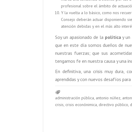
profesional sobre el ámbito de actuaci
Y la vuelta a lo básico, como nos recue
Consejo deberán actuar disponiendo sie
atención debidas y en el más alto interé
Soy un apasionado de la
política
y un 
que en este día somos dueños de nues
nuestras fuerzas; que sus acometida
tengamos fe en nuestra causa y una inde
En definitiva, una crisis muy dura, 
aprendidas y con nuevos desafíos para l
administración pública
,
antonio núñez
,
anton
crisis
,
crisis econónimica
,
directivo público
,
d