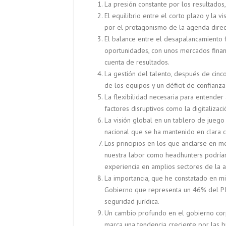
La presión constante por los resultados
El equilibrio entre el corto plazo y la 
por el protagonismo de la agenda direc
El balance entre el desapalancamiento 
oportunidades, con unos mercados financ
cuenta de resultados.
La gestión del talento, después de cinco
de los equipos y un déficit de confianza
La flexibilidad necesaria para entende
factores disruptivos como la digitalizaci
La visión global en un tablero de juego 
nacional que se ha mantenido en clara c
Los principios en los que anclarse en me
nuestra labor como headhunters podrían r
experiencia en amplios sectores de la ac
La importancia, que he constatado en mi
Gobierno que representa un 46% del PIB
seguridad jurídica.
Un cambio profundo en el gobierno cor
marca una tendencia creciente por las b