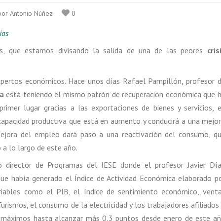
 por Antonio Núñez
0
ías
tas, que estamos divisando la salida de una de las peores
cris
xpertos económicos. Hace unos días Rafael Pampillón, profesor 
a
está teniendo el mismo patrón de recuperación económica que 
rimer lugar gracias a las exportaciones de bienes y servicios, 
a capacidad productiva que está en aumento y conducirá a una mejo
mejora del empleo dará paso a una reactivación del consumo, q
 a lo largo de este año.
 director de Programas del IESE donde el profesor Javier Dí
que había generado el Índice de Actividad Económica elaborado p
iables como el PIB, el índice de sentimiento económico, vent
Turismos, el consumo de la electricidad y los trabajadores afiliados
ca máximos hasta alcanzar más 0,3 puntos desde enero de este a