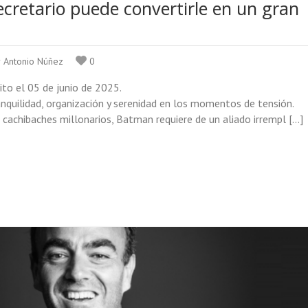
e­ta­rio puede con­ver­tirle en un gran
r Antonio Núñez
0
rito el 05 de junio de 2025.
­li­dad, orga­ni­za­ción y sere­ni­dad en los momen­tos de ten­sión.
cachi­ba­ches millo­na­rios, Bat­man requiere de un aliado irrem­pl […]