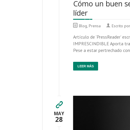
Cómo un buen secr
líder
Blog
,
Prensa
Escrito po
Artículo de ‘PressReader’ esc
IMPRESCINDIBLE Aporta tran­qui
Pese a estar per­tre­chado con 
LEER MÁS
MAY
28