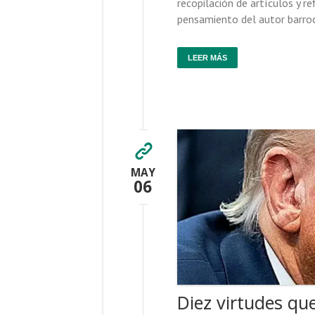
recopilación de artículos y r
pensamiento del autor barro
LEER MÁS
MAY
06
Diez virtudes q