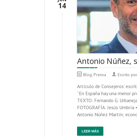
14
Antonio Núñez, s
Blog
,
Prensa
Escrito po
Artículo de ‘Consejeros’ escri
“En España hay una menor pro
TEXTO: Fernando G. Urbaneja
FOTOGRAFÍA: Jesús Umbría 
Antonio Núñez Martín; econo
LEER MÁS