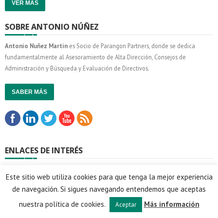
VER MÁS
SOBRE ANTONIO NÚÑEZ
Antonio Nuñez Martin
es Socio de Parangon Partners, donde se dedica
fundamentalmente al Asesoramiento de Alta Dirección, Consejos de
Administración y Búsqueda y Evaluación de Directivos.
SABER MÁS
ENLACES DE INTERÉS
Parangon Partners
Este sitio web utiliza cookies para que tenga la mejor experiencia
Harvard Kennedy School Spain Alumni Network
de navegación. Si sigues navegando entendemos que aceptas
Foro de Liderazgo
España S.L.
nuestra política de cookies.
Más información
Aceptar