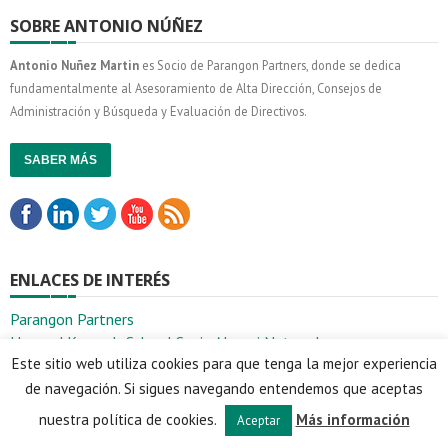
SOBRE ANTONIO NÚÑEZ
Antonio Nuñez Martin
es Socio de Parangon Partners, donde se dedica
fundamentalmente al Asesoramiento de Alta Dirección, Consejos de
Administración y Búsqueda y Evaluación de Directivos.
SABER MÁS
ENLACES DE INTERÉS
Parangon Partners
Harvard Kennedy School Spain Alumni Network
Este sitio web utiliza cookies para que tenga la mejor experiencia
Foro de Liderazgo
España S.L.
de navegación. Si sigues navegando entendemos que aceptas
nuestra política de cookies.
Más información
Aceptar