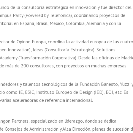
ndo de la consultoría estratégica en innovación y fue director del
mpus Party (Powered by Telefonica), coordinando proyectos de
itorial en España, Brasil, México, Colombia, Alemania y con la
tor de Opinno Europa, coordina la actividad europea de las cuatr
en Innovation), Ideas (Consultoría Estrategica), Solutions
Academy (Transformación Corporativa). Desde las oficinas de Madri
red de más de 200 consultores, con proyectos en muchas empresas
ndedores y talentos tecnológicos de la Fundación Banesto, Yuzz, 
io como IE, ESIC, Instituto Europeo de Design (IED), EOI, etc. Es
arias aceleradoras de referencia internacional.
ngon Partners, especializado en liderazgo, donde se dedica
Consejos de Administración y Alta Dirección, planes de sucesión 