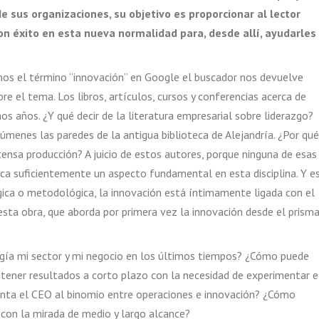
e sus organizaciones, su objetivo es proporcionar al lector
n éxito en esta nueva normalidad para, desde allí, ayudarles
mos el término “innovación” en Google el buscador nos devuelve
e el tema. Los libros, artículos, cursos y conferencias acerca de
os años. ¿Y qué decir de la literatura empresarial sobre liderazgo?
lúmenes las paredes de la antigua biblioteca de Alejandría. ¿Por qué
tensa producción? A juicio de estos autores, porque ninguna de esas
rca suficientemente un aspecto fundamental en esta disciplina. Y e
gica o metodológica, la innovación está íntimamente ligada con el
esta obra, que aborda por primera vez la innovación desde el prism
gía mi sector y mi negocio en los últimos tiempos? ¿Cómo puede
btener resultados a corto plazo con la necesidad de experimentar e
renta el CEO al binomio entre operaciones e innovación? ¿Cómo
 con la mirada de medio y largo alcance?