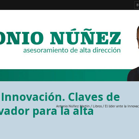
a Innovación. Claves de
vador para la alta
Antonio Núñez Martín
/
Libros
/
El líder ante la Innovac