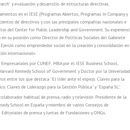
arch” y evaluación y desarrollo de estructuras directivas.
rtamentos en el IESE (Programas Abiertos, Programas In Company y
ientos de directivos y con las principales compañías nacionales e
ector del Center for Public Leadership and Government. Su experienc
a en su posición como Director de Políticas Sociales del Gabinete
 Ejerció como emprendedor social en la creación y consolidación en
ón internacional».
y Empresariales por CUNEF, MBA por el IESE Business School,
a Harvard Kennedy School of Government y Doctor por la Universida
ros entre los que destaca “El líder ante el espejo. Claves para la
blico. Claves de Liderazgo para la Gestión Pública” y “España SL”.
olaborador habitual de prensa, radio y televisón. Presidente de la
nnedy School en España y miembro de varios Consejos de
 Editoriales de prensa y Juntas de Fundaciones y ONGs.