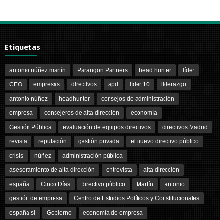
Etiquetas
antonio núñez martín
Parangon Partners
head hunter
líder
CEO
empresas
directivos
apd
líder 10
liderazgo
antonio núñez
headhunter
consejos de administración
empresa
consejeros de alta dirección
economía
Gestión Pública
evaluación de equipos directivos
directivos Madrid
revista
reputación
gestión privada
el nuevo directivo público
crisis
núñez
administración pública
asesoramiento de alta dirección
entrevista
alta dirección
españa
Cinco Días
directivo público
Martín
antonio
gestión de empresa
Centro de Estudios Políticos y Constitucionales
españa sl
Gobierno
economía de empresa