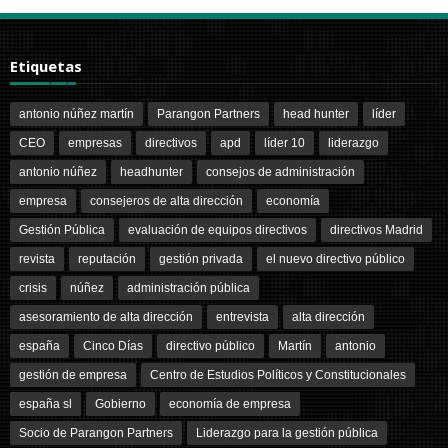
Etiquetas
antonio núñez martín
Parangon Partners
head hunter
líder
CEO
empresas
directivos
apd
líder 10
liderazgo
antonio núñez
headhunter
consejos de administración
empresa
consejeros de alta dirección
economía
Gestión Pública
evaluación de equipos directivos
directivos Madrid
revista
reputación
gestión privada
el nuevo directivo público
crisis
núñez
administración pública
asesoramiento de alta dirección
entrevista
alta dirección
españa
Cinco Días
directivo público
Martín
antonio
gestión de empresa
Centro de Estudios Políticos y Constitucionales
españa sl
Gobierno
economía de empresa
Socio de Parangon Partners
Liderazgo para la gestión pública