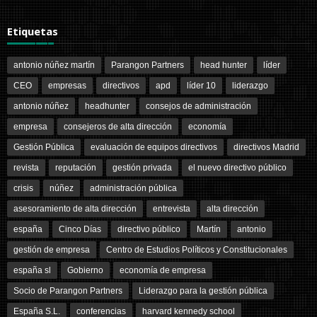
Etiquetas
antonio núñez martín
Parangon Partners
head hunter
líder
CEO
empresas
directivos
apd
líder 10
liderazgo
antonio núñez
headhunter
consejos de administración
empresa
consejeros de alta dirección
economía
Gestión Pública
evaluación de equipos directivos
directivos Madrid
revista
reputación
gestión privada
el nuevo directivo público
crisis
núñez
administración pública
asesoramiento de alta dirección
entrevista
alta dirección
españa
Cinco Días
directivo público
Martín
antonio
gestión de empresa
Centro de Estudios Políticos y Constitucionales
españa sl
Gobierno
economía de empresa
Socio de Parangon Partners
Liderazgo para la gestión pública
España S.L.
conferencias
harvard kennedy school